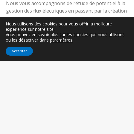
Nous vous accompagnons de l’étude de potentiel à la
gestion des flux électriques en passant par la création
et mise en place des contrats entre professionnels
Nous utilisons des cookies pour vous offrir la meilleure
(industriels, artisans, etc).
expérience sur notre site.
Vous pouvez en savoir plus sur les cookies que nous utilisons
ou les désactiver dans
paramètres.
Découvrez nos solutions !
Accepter
Nos qualifications